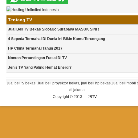
Tentang TV
Jual Beli TV Bekas Sidoarjo Surabaya MASUK SINI !
4 Sepeda Termahal Di Dunia Ini Bikin Kamu Tercengang
HP China Termahal Tahun 2017
Nonton Pertandingan Futsal Di TV
Jenis TV Yang Paling Hemat Energi?
jual beli tv bekas, Jual beli proyektor bekas, jual beli hp bekas, jual beli mobil
di jakarta
Copyright © 2013
JBTV