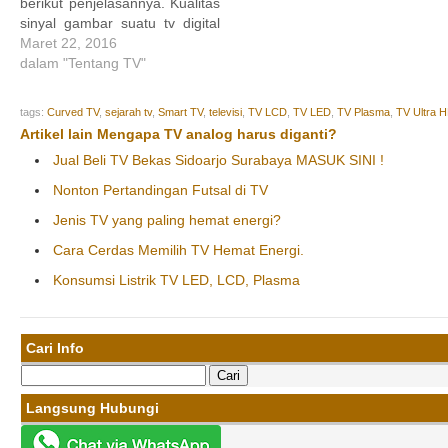
modulasi, suatu informasi
berikut penjelasannya. Kualitas
(biasanya berfrekeunsi rendah)
sinyal gambar suatu tv digital
bisa dimasukkan ke dalam…
ditentukan oleh kerapatan
Maret 22, 2016
jumlah pixelnya. Biasa juga
dalam "Tentang TV"
disebut dengan resolusi.
Semakin tinggi resolusi gambar
tags:
Curved TV
,
sejarah tv
,
Smart TV
,
televisi
,
TV LCD
,
TV LED
,
TV Plasma
,
TV Ultra 
video yang dipancarkan oleh
Artikel lain Mengapa TV analog harus diganti?
suatu pemancar tv maka akan
Jual Beli TV Bekas Sidoarjo Surabaya MASUK SINI !
semakin baik gambar yang
diterima…
Nonton Pertandingan Futsal di TV
Jenis TV yang paling hemat energi?
Cara Cerdas Memilih TV Hemat Energi.
Konsumsi Listrik TV LED, LCD, Plasma
Cari Info
Cari
untuk:
Langsung Hubungi