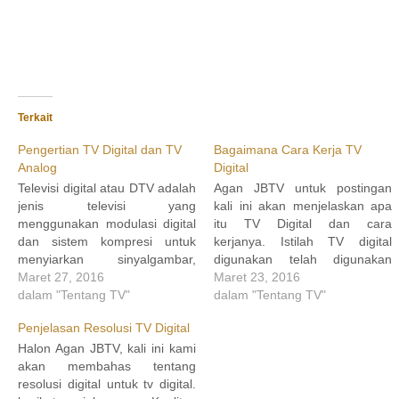
Terkait
Pengertian TV Digital dan TV
Bagaimana Cara Kerja TV
Analog
Digital
Televisi digital atau DTV adalah
Agan JBTV untuk postingan
jenis televisi yang
kali ini akan menjelaskan apa
menggunakan modulasi digital
itu TV Digital dan cara
dan sistem kompresi untuk
kerjanya. Istilah TV digital
menyiarkan sinyalgambar,
digunakan telah digunakan
suara, dan data ke pesawat
Maret 27, 2016
dalam konteks yang berbeda-
Maret 23, 2016
televisi. Modulasi itu sendiri
dalam "Tentang TV"
beda saat ini, selain itu juga
dalam "Tentang TV"
adalah proses perubahan
bergantung pada pada siapa
Penjelasan Resolusi TV Digital
suatu gelombang periodik
Anda berbicara. Ada pula istilah
sehingga menjadikan suatu
Halon Agan JBTV, kali ini kami
“HDTV”, singkatan dari High
sinyal mampu membawa suatu
akan membahas tentang
Definition TV yang merupakan
informasi. Dengan proses
resolusi digital untuk tv digital.
TV digital paling…