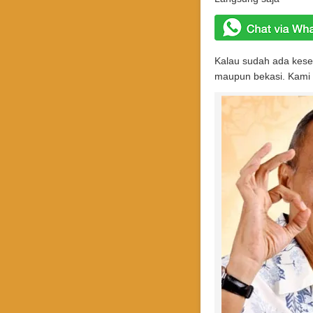
Kalau sudah ada kesep
maupun bekasi. Kami b