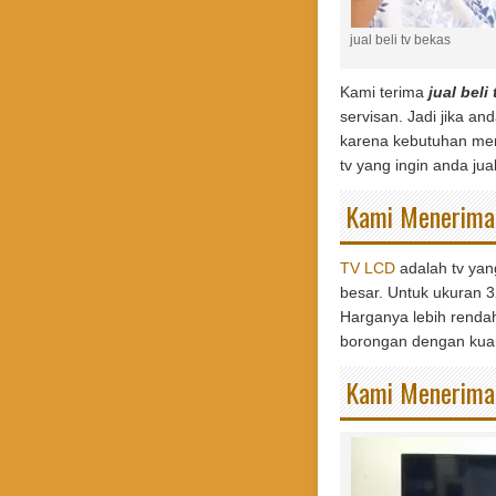
jual beli tv bekas
Kami terima
jual beli 
servisan. Jadi jika an
karena kebutuhan mend
tv yang ingin anda jual
Kami Menerima 
TV LCD
adalah tv yang
besar. Untuk ukuran 
Harganya lebih renda
borongan dengan kuant
Kami Menerima 