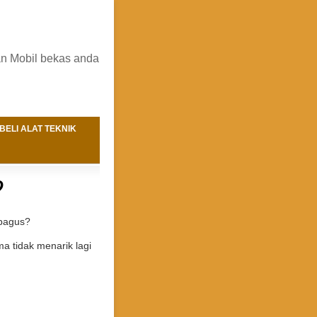
an Mobil bekas anda
BELI ALAT TEKNIK
?
 bagus?
 tidak menarik lagi