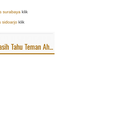
as surabaya
klik
s sidoarjo
klik
sih Tahu Teman Ah...