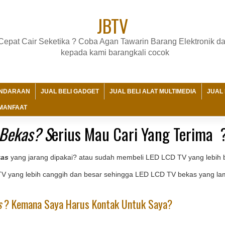
JBTV
Cepat Cair Seketika ? Coba Agan Tawarin Barang Elektronik d
kepada kami barangkali cocok
ENDARAAN
JUAL BELI GADGET
JUAL BELI ALAT MULTIMEDIA
JUAL 
MANFAAT
 Bekas? S
Erius Mau Cari Yang Terima 
kas
yang jarang dipakai? atau sudah membeli LED LCD TV yang lebih
V yang lebih canggih dan besar sehingga LED LCD TV bekas yang lama
s
? Kemana Saya Harus Kontak Untuk Saya?