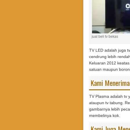
jual beli tv bekas
TV LED adalah juga tv
cendrung lebih rendah
Keluaran 2012 keatas.
satuan maupun borong
Kami Menerima 
TV Plasma adalah tv y
ataupun tv tabung. Re
gambarnya lebih pecah
membelinya kok.
Kami Juga Mene