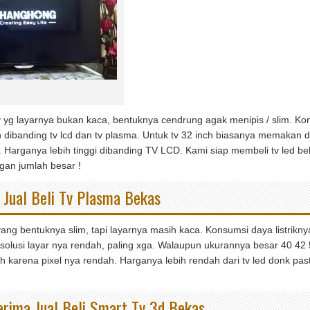
 yg layarnya bukan kaca, bentuknya cendrung agak menipis / slim. Kons
 dibanding tv lcd dan tv plasma. Untuk tv 32 inch biasanya memakan d
 Harganya lebih tinggi dibanding TV LCD. Kami siap membeli tv led b
an jumlah besar !
Jual Beli Tv Plasma Bekas
ang bentuknya slim, tapi layarnya masih kaca. Konsumsi daya listriknya
solusi layar nya rendah, paling xga. Walaupun ukurannya besar 40 42 
 karena pixel nya rendah. Harganya lebih rendah dari tv led donk past
rima Jual Beli Smart Tv 3d Bekas