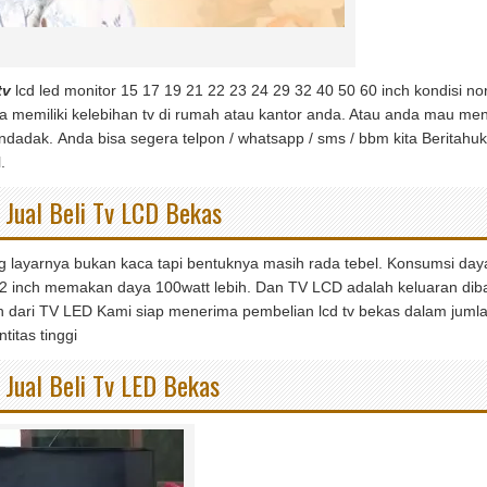
tv
lcd led monitor 15 17 19 21 22 23 24 29 32 40 50 60 inch kondisi n
da memiliki kelebihan tv di rumah atau kantor anda. Atau anda mau menj
adak. Anda bisa segera telpon / whatsapp / sms / bbm kita Beritahuka
.
Jual Beli Tv LCD Bekas
 layarnya bukan kaca tapi bentuknya masih rada tebel. Konsumsi daya l
32 inch memakan daya 100watt lebih. Dan TV LCD adalah keluaran dib
h dari TV LED Kami siap menerima pembelian lcd tv bekas dalam jum
itas tinggi
Jual Beli Tv LED Bekas