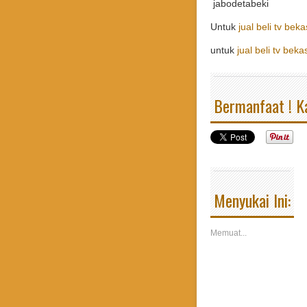
jabodetabeki
Untuk
jual beli tv bek
untuk
jual beli tv beka
Bermanfaat ! Ka
Menyukai Ini:
Memuat...