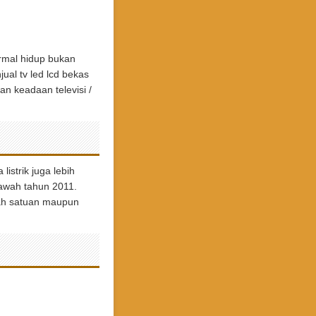
ormal hidup bukan
ual tv led lcd bekas
n keadaan televisi /
istrik juga lebih
awah tahun 2011.
lah satuan maupun