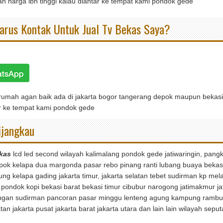
an harga lbh tinggi kalau diantar ke tempat kami pondok gede
rus Kontak Untuk Jual Tv Bekas Saya?
 rumah agan baik ada di jakarta bogor tangerang depok maupun bekasi
tar ke tempat kami pondok gede
ijangkau
ekas
lcd led second wilayah kalimalang pondok gede jatiwaringin, pangk
pok kelapa dua margonda pasar rebo pinang ranti lubang buaya bekasi b
 kelapa gading jakarta timur, jakarta selatan tebet sudirman kp mel
pondok kopi bekasi barat bekasi timur cibubur narogong jatimakmur 
ningan sudirman pancoran pasar minggu lenteng agung kampung rambu
tan jakarta pusat jakarta barat jakarta utara dan lain lain wilayah sepu