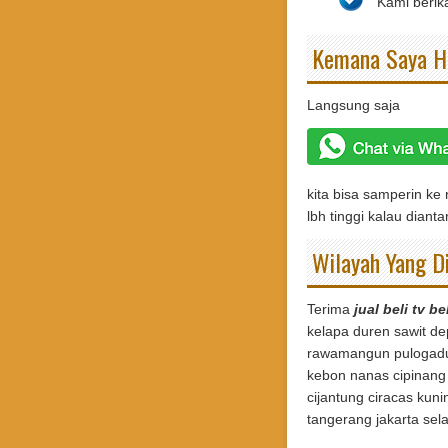
Kami berik
Kemana Saya Ha
Langsung saja
kita bisa samperin ke
lbh tinggi kalau dian
Wilayah Yang D
Terima
jual beli tv b
kelapa duren sawit de
rawamangun pulogadung
kebon nanas cipinang 
cijantung ciracas ku
tangerang jakarta sela