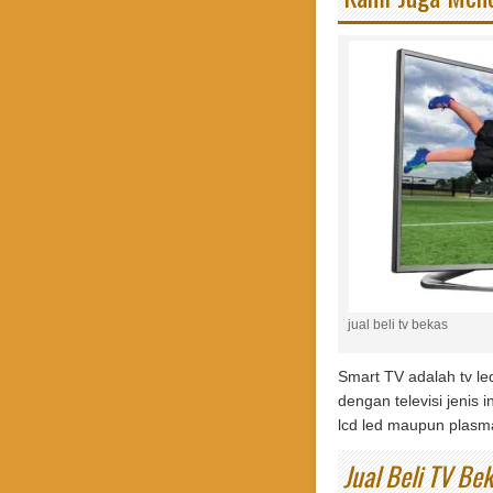
jual beli tv bekas
Smart TV adalah tv le
dengan televisi jenis
lcd led maupun plasma
Jual Beli TV Be