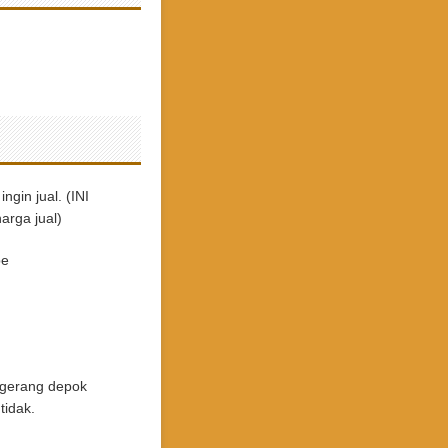
gin jual. (INI
arga jual)
pe
angerang depok
tidak.