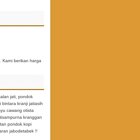
. Kami berikan harga
alan jati, pondok
intara kranji jatiasih
ayu cawang otista
jatisampurna kranggan
tan pondok kopi
taran jabodetabek !!