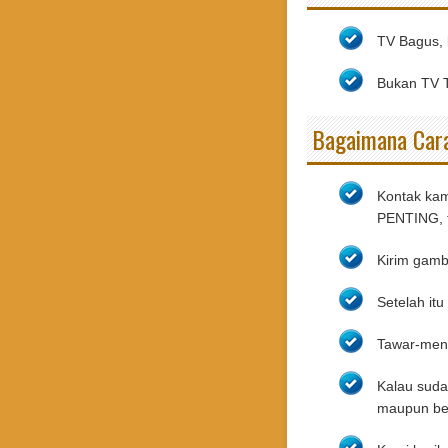
TV Bagus, 
Bukan TV 
Bagaimana Cara
Kontak kami
PENTING, t
Kirim gamb
Setelah it
Tawar-men
Kalau suda
maupun beka